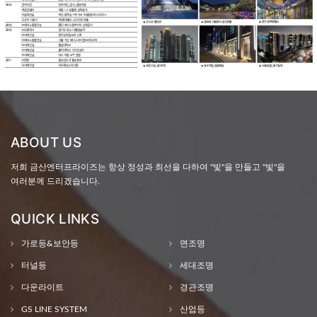
ABOUT US
저희 금산엔터프라이즈는 항상 정성과 최선을 다하여 "빛"을 만들고 "빛"을
여러분께 드리겠습니다.
QUICK LINKS
가로등&보안등
면조명
터널등
세대조명
다운라이트
경관조명
GS LINE SYSTEM
산업등