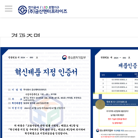
경관조명
전체
라인바
볼라드
수목투사등
지중등