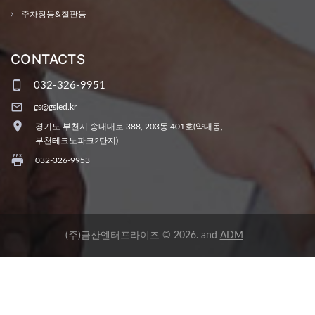
주차장등&칠판등
CONTACTS
032-326-9951
gs@gsled.kr
경기도 부천시 송내대로 388, 203동 401호(약대동,
부천테크노파크2단지)
032-326-9953
(주)금산엔터프라이즈
©
2026
.
and
ADM