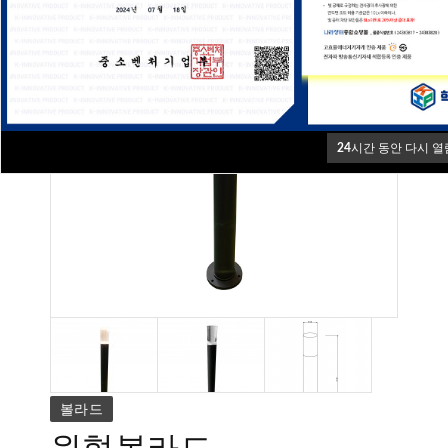
24
시간 동안 다시 열
볼라드
원형볼라드