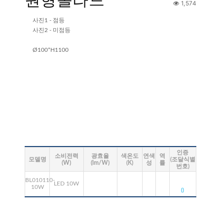
1,574
사진1 - 점등
사진2 - 미점등
Ø100*H1100
인증
소비전력
광효율
색온도
연색
역
모델명
(조달식별
(W)
(lm/W)
(K)
성
률
번호)
BL010110-
LED 10W
10W
()